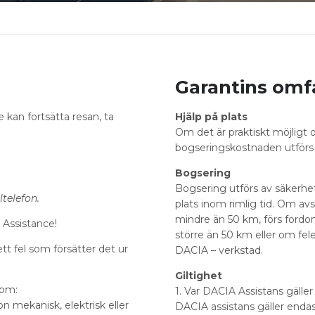
Garantins omf
 kan fortsätta resan, ta
Hjälp på plats
Om det är praktiskt möjligt
bogseringskostnaden utförs 
Bogsering
Bogsering utförs av säkerhet
telefon.
plats inom rimlig tid. Om av
mindre än 50 km, förs fordon
 Assistance!
större än 50 km eller om fele
tt fel som försätter det ur
DACIA – verkstad.
Giltighet
som:
1. Var DACIA Assistans gäller
on mekanisk, elektrisk eller
DACIA assistans gäller endas