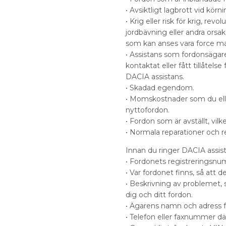
• Avsiktligt lagbrott vid körn
• Krig eller risk för krig, revo
jordbävning eller andra orsak
som kan anses vara force ma
• Assistans som fordonsägare
kontaktat eller fått tillåtelse 
DACIA assistans.
• Skadad egendom.
• Momskostnader som du eller
nyttofordon.
• Fordon som är avställt, vilket
• Normala reparationer och r
Innan du ringer DACIA assista
• Fordonets registreringsnum
• Var fordonet finns, så att d
• Beskrivning av problemet, så
dig och ditt fordon.
• Ägarens namn och adress fö
• Telefon eller faxnummer där