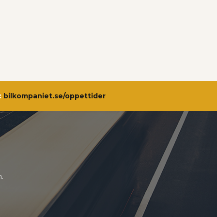
:
bilkompaniet.se/oppettider
.