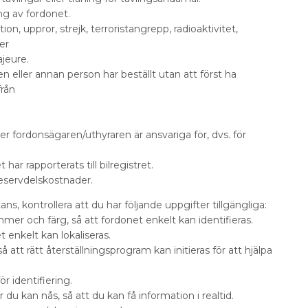
ing av fordonet.
lution, uppror, strejk, terroristangrepp, radioaktivitet,
er
jeure.
n eller annan person har beställt utan att först ha
från
 fordonsägaren/uthyraren är ansvariga för, dvs. för
 har rapporterats till bilregistret.
eservdelskostnader.
ns, kontrollera att du har följande uppgifter tillgängliga:
mer och färg, så att fordonet enkelt kan identifieras.
et enkelt kan lokaliseras.
 att rätt återställningsprogram kan initieras för att hjälpa
r identifiering.
 du kan nås, så att du kan få information i realtid.