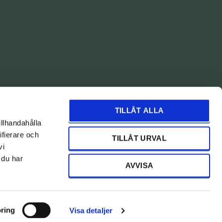
TILLÅT ALLA
illhandahålla
ifierare och
TILLÅT URVAL
vi
 du har
AVVISA
ring
Visa detaljer