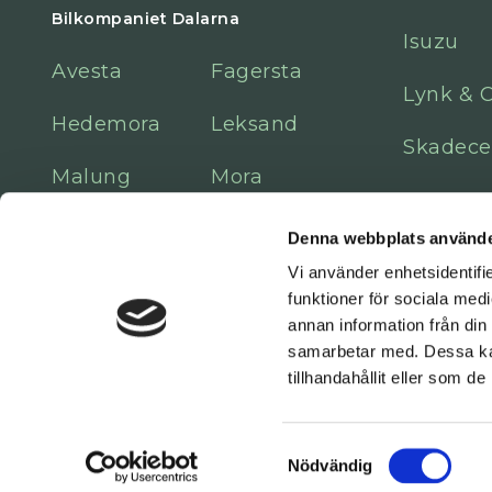
Bilkompaniet Dalarna
Isuzu
Avesta
Fagersta
Lynk & 
Hedemora
Leksand
Skadece
Malung
Mora
Sala
Denna webbplats använde
Vi använder enhetsidentifie
funktioner för sociala medi
annan information från din
samarbetar med. Dessa kan
tillhandahållit eller som d
© 2026 Bilkompaniet. All rights reserved.
Cookies
Samtyckesval
Boka
Nödvändig