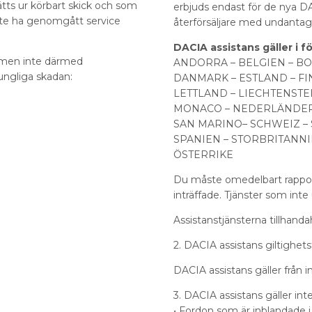
ätts ur körbart skick och som
erbjuds endast för de nya D
åste ha genomgått service
återförsäljare med undantag 
DACIA assistans gäller i f
, men inte därmed
ANDORRA – BELGIEN – B
ungliga skadan:
DANMARK – ESTLAND – FI
LETTLAND – LIECHTENSTE
MONACO – NEDERLÄNDERN
SAN MARINO– SCHWEIZ –
SPANIEN – STORBRITANNIE
ÖSTERRIKE
Du måste omedelbart rapport
inträffade. Tjänster som inte
Assistanstjänsterna tillhand
2. DACIA assistans giltighets
DACIA assistans gäller från i
3. DACIA assistans gäller int
• Fordon som är inblandade i 