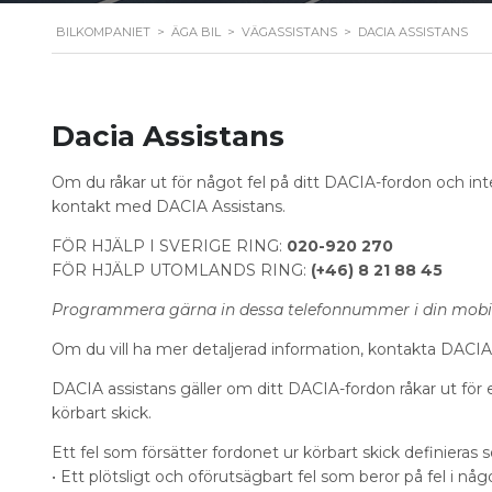
BILKOMPANIET
>
ÄGA BIL
>
VÄGASSISTANS
>
DACIA ASSISTANS
Dacia Assistans
Om du råkar ut för något fel på ditt DACIA-fordon och inte
kontakt med DACIA Assistans.
FÖR HJÄLP I SVERIGE RING:
020-920 270
FÖR HJÄLP UTOMLANDS RING:
(+46) 8 21 88 45
Programmera gärna in dessa telefonnummer i din mobil
Om du vill ha mer detaljerad information, kontakta DACIA
DACIA assistans gäller om ditt DACIA-fordon råkar ut för e
körbart skick.
Ett fel som försätter fordonet ur körbart skick definieras 
• Ett plötsligt och oförutsägbart fel som beror på fel i någ