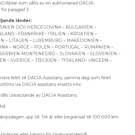
ACIAbilar som sålts av en auktoriserad DACIA-
för paragraf 3.
öljande länder:
OSNIEN OCH HERCEGOVINA – BULGARIEN –
NLAND –FRANKRIKE– ITALIEN – KROATIEN –
IN – LITAUEN – LUXEMBURG – MAKEDONIEN –
A – NORGE – POLEN – PORTUGAL – RUMÄNIEN –
 SERBIEN-MONTENEGRO – SLOVAKIEN – SLOVENIEN –
N – SVERIGE – TJECKIEN – TYSKLAND– UNGERN –
era felet till DACIA Assistans, samma dag som felet
 utförts via DACIA assistans ersätts inte.
ahålls uteslutande av DACIA Assistans.
tid
nköpsdagen upp till: Tre år eller begränsat till 100 000 km.
e
tävlingar eller träning för tävlingsändamål.