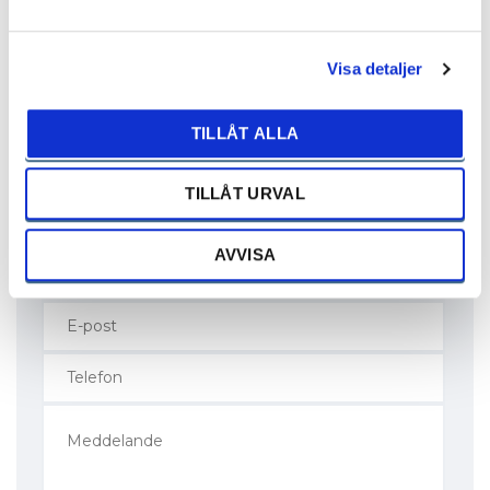
Mora
Visa detaljer
Engelbrekts väg 3
792 32 MORA
TILLÅT ALLA
0250-28870
bilwebform_mora@bilkompaniet.se
TILLÅT URVAL
AVVISA