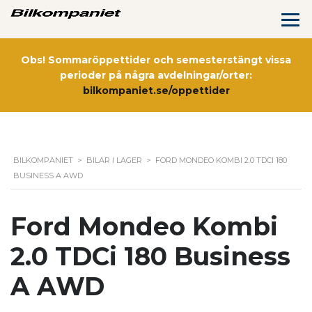
Obs! Sommaröppettider och semesterstängt vissa
perioder på några avdelningar/orter:
bilkompaniet.se/oppettider
BILKOMPANIET
>
BILAR I LAGER
>
FORD MONDEO KOMBI 2.0 TDCI 180
BUSINESS A AWD
Ford Mondeo Kombi
2.0 TDCi 180 Business
A AWD