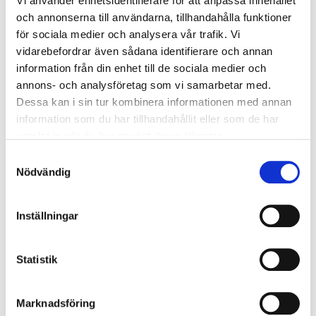
Vi använder enhetsidentifierare för att anpassa innehållet
och annonserna till användarna, tillhandahålla funktioner
för sociala medier och analysera vår trafik. Vi
Ränta
(%)
vidarebefordrar även sådana identifierare och annan
information från din enhet till de sociala medier och
annons- och analysföretag som vi samarbetar med.
Dessa kan i sin tur kombinera informationen med annan
Period
(månad)
information som du har tillhandahållit eller som de har
samlat in när du har använt deras tjänster.
Samtyckesval
Handpenning
( kr)
Nödvändig
Inställningar
BERÄKNA
Statistik
Mer information
Marknadsföring