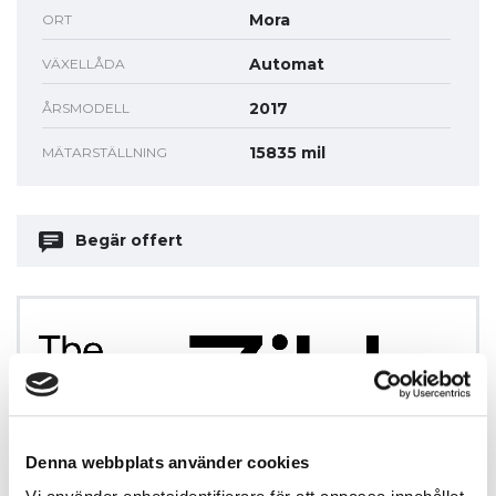
Mora
ORT
Automat
VÄXELLÅDA
2017
ÅRSMODELL
15835 mil
MÄTARSTÄLLNING
Begär offert
Fordonspris
( kr)
Denna webbplats använder cookies