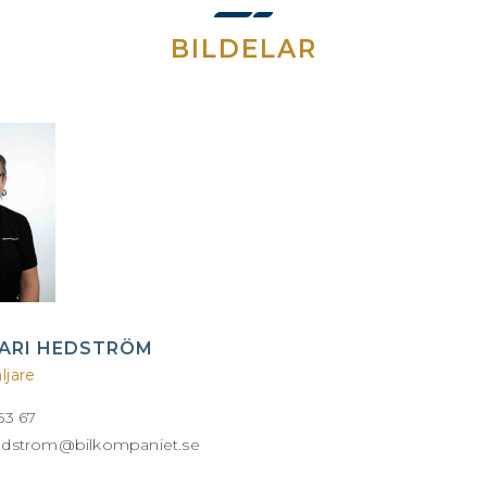
BILDELAR
MARI HEDSTRÖM
ljare
53 67
hedstrom@bilkompaniet.se