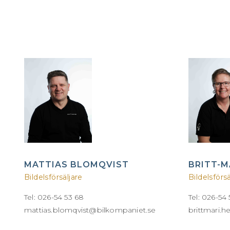
MATTIAS BLOMQVIST
BRITT-
Bildelsförsäljare
Bildelsförsä
Tel: 026-54 53 68
Tel: 026-54 
mattias.blomqvist@bilkompaniet.se
brittmari.