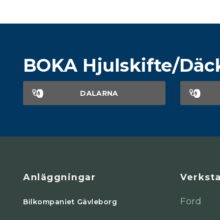
BOKA Hjulskifte/Däc
DALARNA
Anläggningar
Verkst
Ford
Bilkompaniet Gävleborg