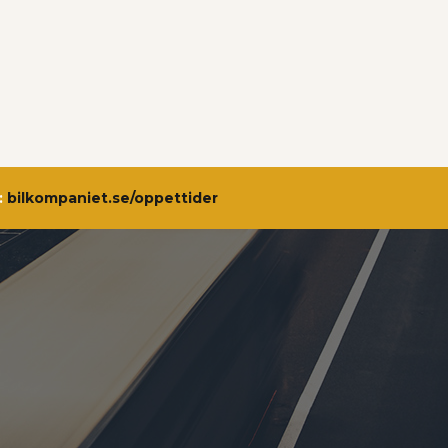
:
bilkompaniet.se/oppettider