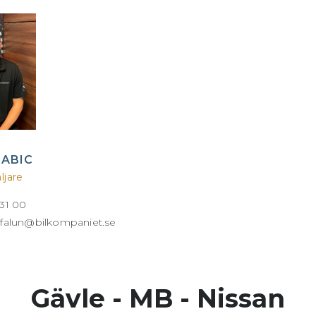
BABIC
ljare
 31 00
r.falun@bilkompaniet.se
Gävle - MB - Nissan