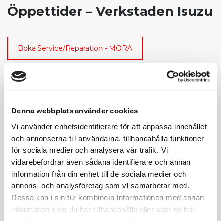
Öppettider – Verkstaden Isuzu
Boka Service/Reparation - MORA
Mora
Engelbrekts väg 3
792 32 MORA
Denna webbplats använder cookies
Mån – Fre
Vi använder enhetsidentifierare för att anpassa innehållet
07:00-16:00 (Lunchstängt 12:00-12:45)
och annonserna till användarna, tillhandahålla funktioner
TFN:
0250-288 40
för sociala medier och analysera vår trafik. Vi
vidarebefordrar även sådana identifierare och annan
information från din enhet till de sociala medier och
annons- och analysföretag som vi samarbetar med.
Boka Service/Reparation - GÄVLE
Dessa kan i sin tur kombinera informationen med annan
information som du har tillhandahållit eller som de har