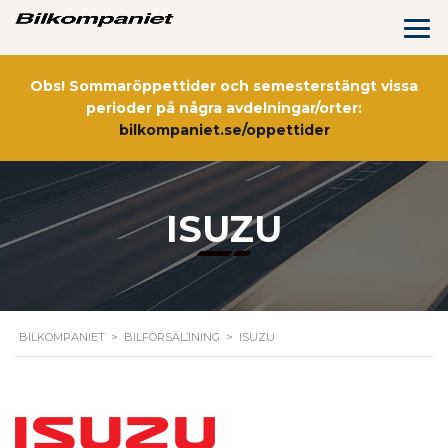
Obs! Sommaröppettider och semesterstängt vissa
perioder på några avdelningar/orter:
bilkompaniet.se/oppettider
ISUZU
BILKOMPANIET
>
BILFÖRSÄLJNING
>
ISUZU