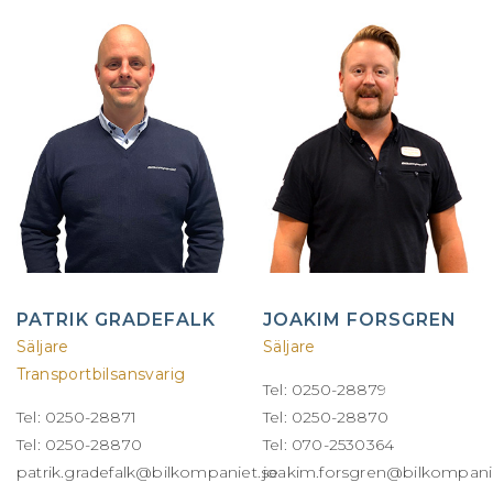
PATRIK GRADEFALK
JOAKIM FORSGREN
Säljare
Säljare
Transportbilsansvarig
Tel: 0250-28879
Tel: 0250-28871
Tel: 0250-28870
Tel: 0250-28870
Tel: 070-2530364
patrik.gradefalk@bilkompaniet.se
joakim.forsgren@bilkompani