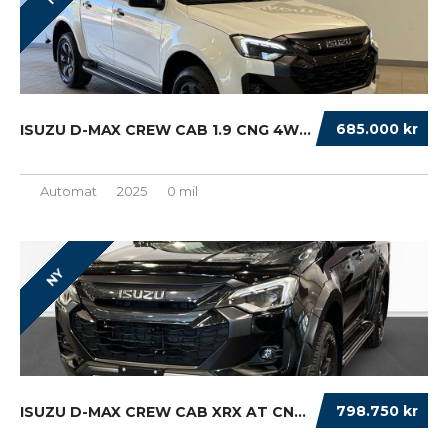
685.000 kr
ISUZU D-MAX CREW CAB 1.9 CNG 4WD EURO 6...
Automat
2025
0 mil
NY
798.750 kr
ISUZU D-MAX CREW CAB XRX AT CNG STYLE+WEBAST...