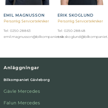
EMIL MAGNUSSON
ERIK SKOGLUND
Personlig Servicetekniker
Personlig Servicetekniker
Tel: 0250-28863
Tel: 0250-28848
emil.magnusson@bilkompaniet.se
erik.skoglund@bilkompaniet
Anläggningar
Bilkompaniet Gävleborg
Gävle Mercedes
Falun Mercedes