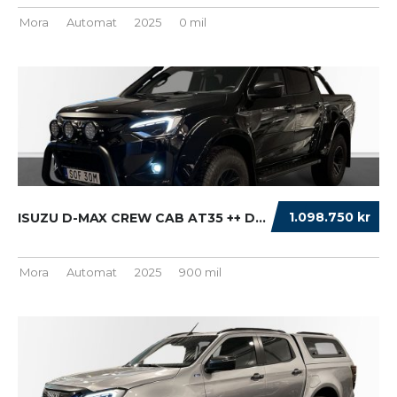
Mora
Automat
2025
0 mil
1.098.750 kr
ISUZU D-MAX CREW CAB AT35 ++ DC AT CNG...
Mora
Automat
2025
900 mil