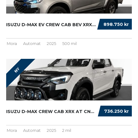
898.750 kr
ISUZU D-MAX EV CREW CAB BEV XRX...
Mora
Automat
2025
500 mil
NY
736.250 kr
ISUZU D-MAX CREW CAB XRX AT CNG BAS WEBASTO ...
Mora
Automat
2025
2 mil