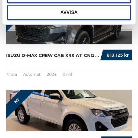
AVVISA
NY
813.125 kr
ISUZU D-MAX CREW CAB XRX AT CNG WORK+WEBASTO...
Mora
Automat
2024
0 mil
NY