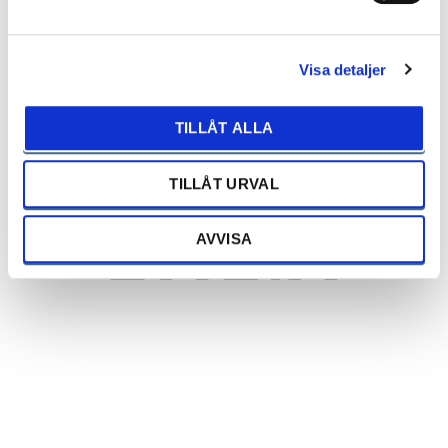
Renault Assistance
FÖR HJÄLP I SVERIGE RING: 020-250 500
Visa detaljer
FÖR HJÄLP UTOMLANDS RING: (+46) 8 411 11 27
Läs mer om Renault Assistance här
TILLÅT ALLA
TILLÅT URVAL
AVVISA