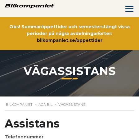
Obs! Sommaröppettider och semesterstängt vissa
perioder på några avdelningar/orter:
bilkompaniet.se/oppettider
VÄGASSISTANS
BILKOMPANIET
>
ÄGA BIL
>
VÄGASSISTANS
Assistans
Telefonnummer