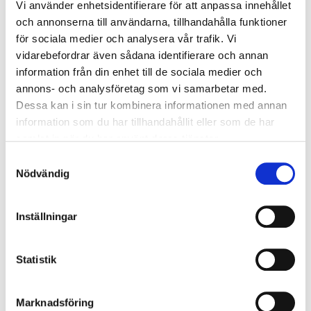
Vi använder enhetsidentifierare för att anpassa innehållet
och annonserna till användarna, tillhandahålla funktioner
för sociala medier och analysera vår trafik. Vi
Ford Vägassistans
vidarebefordrar även sådana identifierare och annan
information från din enhet till de sociala medier och
FÖR HJÄLP I SVERIGE RING: 0771-81 80 00
FÖR HJÄLP UTOMLANDS RING: (+46) 771-81 80 00
annons- och analysföretag som vi samarbetar med.
Dessa kan i sin tur kombinera informationen med annan
Läs mer om Ford Vägassistans här
information som du har tillhandahållit eller som de har
samlat in när du har använt deras tjänster.
Samtyckesval
Nödvändig
Inställningar
Statistik
Marknadsföring