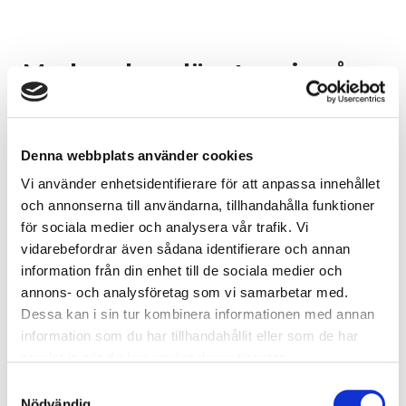
Marknadens lägsta pris på
drivmedel
Denna webbplats använder cookies
När du tankar med Volvokort, Renaultkort, Carpaykort och
Carpay-appen. på Tanka.
Vi använder enhetsidentifierare för att anpassa innehållet
och annonserna till användarna, tillhandahålla funktioner
VOLVOKORTSRABATT och BONUS på TANKA!
för sociala medier och analysera vår trafik. Vi
Utöver det redan låga skyltade priset på Tankastationerna
vidarebefordrar även sådana identifierare och annan
införde
information från din enhet till de sociala medier och
vi rabatt när du tankar
annons- och analysföretag som vi samarbetar med.
med
Volvokort/CarPaykort/Carpay-app på Tanka
Dessa kan i sin tur kombinera informationen med annan
– 10 öre rabatt
per liter på drivmedel. Ditt pris med
information som du har tillhandahållit eller som de har
rabatten avdragen ser du i pumpens prisfönster. Rabatten
samlat in när du har använt deras tjänster.
gäller också på bemannade stationer hos OKQ8.
Med appen CarPay kan du lösa in Bonuschecken för nästa
Samtyckesval
Nödvändig
tankning på Tanka.