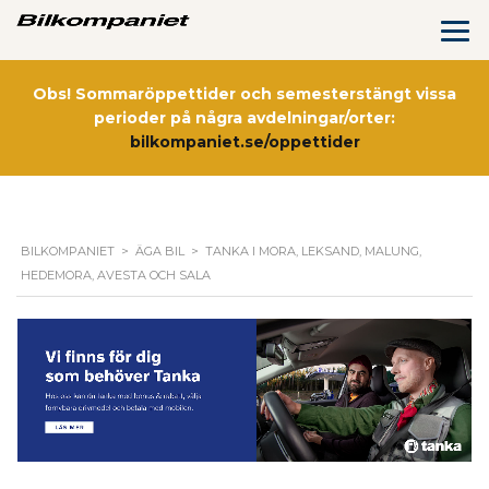
Obs! Sommaröppettider och semesterstängt vissa
perioder på några avdelningar/orter:
bilkompaniet.se/oppettider
BILKOMPANIET
>
ÄGA BIL
>
TANKA I MORA, LEKSAND, MALUNG,
HEDEMORA, AVESTA OCH SALA