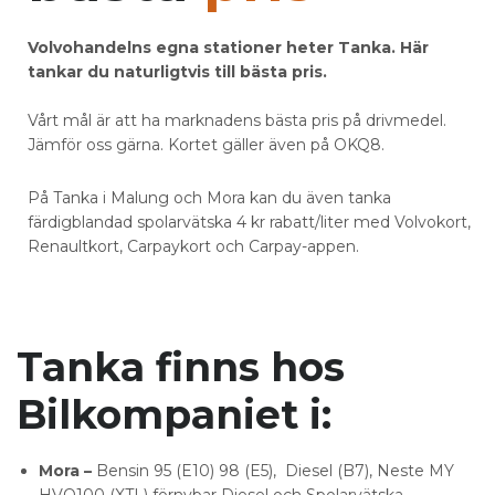
Volvohandelns egna stationer heter Tanka. Här
tankar du naturligtvis till bästa pris.
Vårt mål är att ha marknadens bästa pris på drivmedel.
Jämför oss gärna. Kortet gäller även på OKQ8.
På Tanka i Malung och Mora kan du även tanka
färdigblandad spolarvätska 4 kr rabatt/liter med Volvokort,
Renaultkort, Carpaykort och Carpay-appen.
Tanka finns hos
Bilkompaniet i:
Mora
–
Bensin 95 (E10) 98 (E5), Diesel (B7), Neste MY
HVO100 (XTL) förnybar Diesel och Spolarvätska.