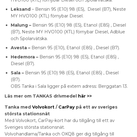
Leksand
– Bensin 95 (E10) 98 (E5), Diesel (B7), Neste
MY HVO100 (XTL) förnybar Diesel.
Malung –
Bensin 95 (E10) 98 (E5), Etanol (E85) , Diesel
(B7), Neste MY HVO100 (XTL) förnybar Diesel, Adblue
och Spolarvätska.
Avesta –
Bensin 95 (E10), Etanol (E85) , Diesel (B7).
Hedemora –
Bensin 95 (E10) 98 (E5), Etanol (E85) ,
Diesel (B7).
Sala –
Bensin 95 (E10) 98 (E5), Etanol (E85) , Diesel
(B7).
OBS Tanka i Sala ligger på extern adress: Berggatan 13.
Läs mer om TANKAS drivmedel
här >>
Tanka med
Volvokort
/
CarPay
på ett av sveriges
största stationsnät
Med Volvokort, CarPay-kort har du tillgång till ett av
Sveriges största stationsnät.
Volvohandlarna/Tanka och OKQ8 ger dig tillgång till