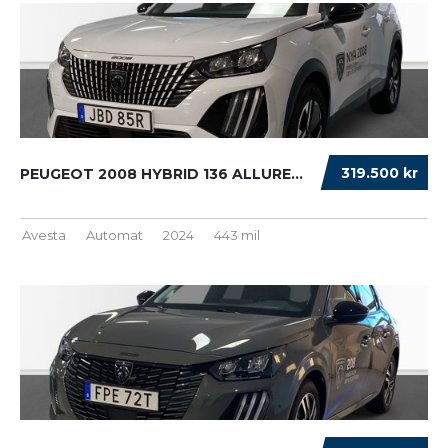
319.500 kr
PEUGEOT 2008 HYBRID 136 ALLURE...
Avesta
Automat
2024
443 mil