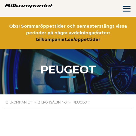
Obs! Sommaröppettider och semesterstängt vissa
perioder på några avdelningar/orter:
bilkompaniet.se/oppettider
PEUGEOT
BILKOMPANIET
>
BILFÖRSÄLJNING
>
PEUGEOT