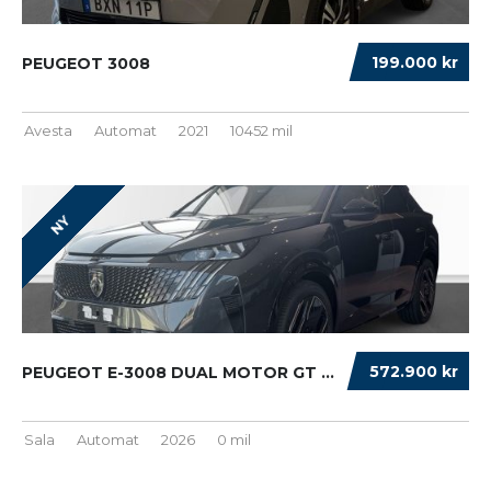
199.000 kr
PEUGEOT 3008
Avesta
Automat
2021
10452 mil
NY
572.900 kr
PEUGEOT E-3008 DUAL MOTOR GT ULTIMAT 4× ...
Sala
Automat
2026
0 mil