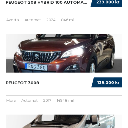
239.000 kr
PEUGEOT 208 HYBRID 100 AUTOMAT/ ADAPTIV FART...
Avesta
Automat
2024
846 mil
139.000 kr
PEUGEOT 3008
Mora
Automat
2017
14948 mil