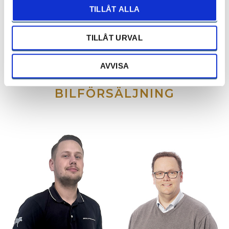
TILLÅT ALLA
TILLÅT URVAL
Avesta
AVVISA
BILFÖRSÄLJNING