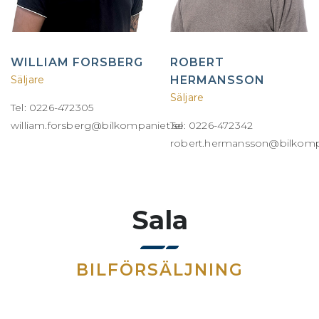
WILLIAM FORSBERG
ROBERT
Säljare
HERMANSSON
Säljare
Tel: 0226-472305
william.forsberg@bilkompaniet.se
Tel: 0226-472342
robert.hermansson@bilkomp
Sala
BILFÖRSÄLJNING