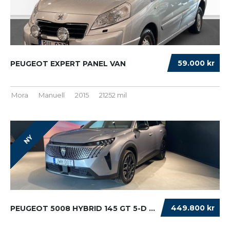
59.000 kr
PEUGEOT EXPERT PANEL VAN
Mora
Manuell
2015
21252 mil
NY
449.800 kr
PEUGEOT 5008 HYBRID 145 GT 5-D SUV...