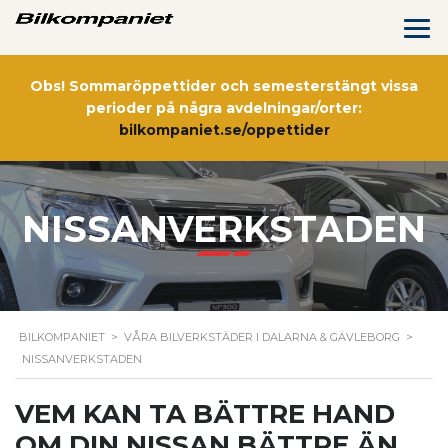
Obs! Sommaröppettider och semesterstängt vissa
perioder på några avdelningar/orter:
bilkompaniet.se/oppettider
NISSANVERKSTADEN
BILKOMPANIET
>
VÅRA BILVERKSTÄDER I DALARNA & GÄVLEBORG
>
NISSANVERKSTADEN
VEM KAN TA BÄTTRE HAND
OM DIN NISSAN BÄTTRE ÄN…