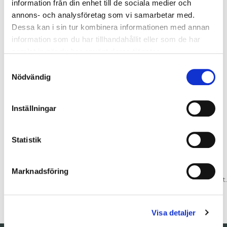
information från din enhet till de sociala medier och
annons- och analysföretag som vi samarbetar med.
Dessa kan i sin tur kombinera informationen med annan
information som du har tillhandahållit eller som de har
samlat in när du har använt deras tjänster.
Samtyckesval
Nödvändig
Inställningar
EMIL MAGNUSSON
ERIK SKOGLUND
Statistik
Personlig Servicetekniker
Personlig Servicetekniker
Tel: 0250-28863
Tel: 0250-28848
Marknadsföring
emil.magnusson@bilkompaniet.se
erik.skoglund@bilkompaniet
Visa detaljer