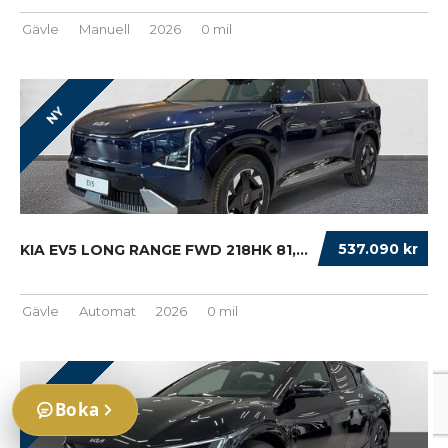
Gävle
Manuell
2026
0 mil
NY
537.090 kr
KIA EV5 LONG RANGE FWD 218HK 81,4KWH PLUS OM...
Gävle
Automat
2026
0 mil
NY
Boka