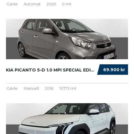
Gävle
Automat
2026
0 mil
69.900 kr
KIA PICANTO 5-D 1.0 MPI SPECIAL EDITION S+V-...
Gävle
Manuell
2016
10773 mil