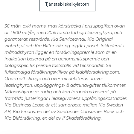
Tjänstebilskalkylatorn
36 mån, exkl moms, max körsträcka i prisuppgiften ovan
är 1 500 mil/år, med 20% första förhöjd leasinghyra, och
garanterat restvärde. Kia Serviceavtal, Kia Original
vinterhjul och Kia Bilförsäkring ingår i priset. Inkluderat i
månadshyran ligger en försäkringspremie som är en
indikation baserad på en genomsnittspremie och
bolagsspecifik premie fastställs vid tecknandet. Se
fullständiga försäkringsvillkor på kiabilforsakring.com.
Onormalt slitage och övermil debiteras utöver
leasinghyran, uppläggnings- & adminavgifter tillkommer.
Månadshyran är rörlig och kan förändras baserat på
framtida justeringar i leasegivarens upplåningskostnader.
Kia Business Lease är ett samarbete mellan Kia Sweden
AB, Kia Finans, en del av Santander Consumer Bank och
Kia Bilförsäkring, en del av If Skadeförsäkring.