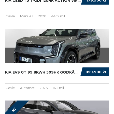
179.900 kr
KIA CEED 1.0 T-GDI 120HK ACTION VINTERHJUL D...
Gävle
Manuell
2020
4432 mil
859.900 kr
KIA EV9 GT 99,8KWH 509HK GODKÄND VINTER DÄ ...
Gävle
Automat
2026
1172 mil
NY