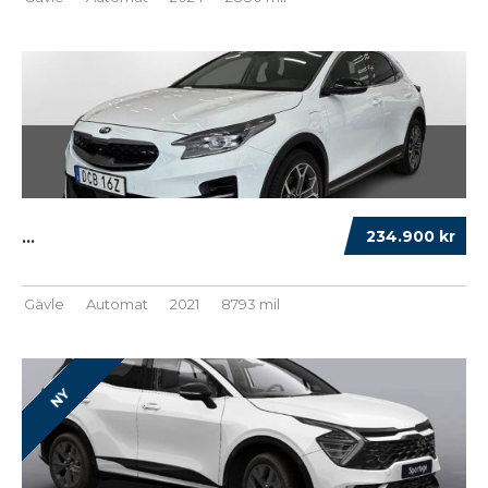
234.900 kr
...
Gävle
Automat
2021
8793 mil
NY