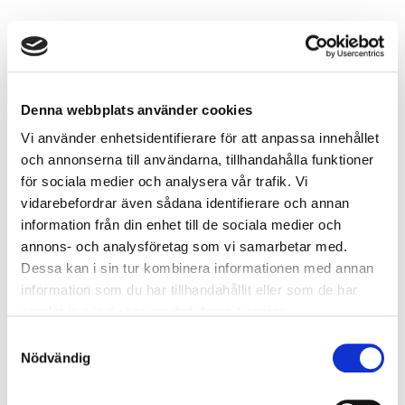
Denna webbplats använder cookies
Vi använder enhetsidentifierare för att anpassa innehållet
och annonserna till användarna, tillhandahålla funktioner
för sociala medier och analysera vår trafik. Vi
vidarebefordrar även sådana identifierare och annan
information från din enhet till de sociala medier och
annons- och analysföretag som vi samarbetar med.
Dessa kan i sin tur kombinera informationen med annan
information som du har tillhandahållit eller som de har
samlat in när du har använt deras tjänster.
Samtyckesval
Kia Business Lease
Nödvändig
Kia Business Lease är en paketlösning där finansiering,