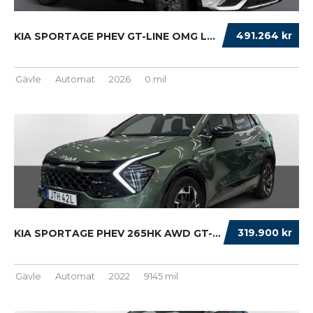
491.264 kr
KIA SPORTAGE PHEV GT-LINE OMG LEV FRIA VINTE...
Gävle
Automat
2026
0 mil
319.900 kr
KIA SPORTAGE PHEV 265HK AWD GT-LINE VINTERHJ...
Gävle
Automat
2022
9145 mil