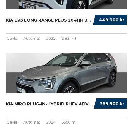
449.900 kr
KIA EV3 LONG RANGE PLUS 204HK 81,4 KWH GODK ...
Gävle
Automat
2025
1283 mil
369.900 kr
KIA NIRO PLUG-IN-HYBRID PHEV ADVANCE PLUS S+...
Gävle
Automat
2024
5350 mil