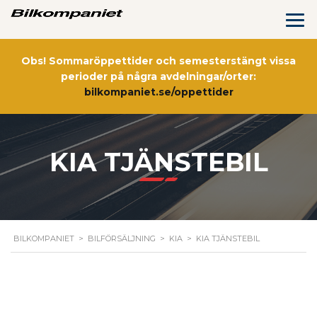
Obs! Sommaröppettider och semesterstängt vissa
perioder på några avdelningar/orter:
bilkompaniet.se/oppettider
KIA TJÄNSTEBIL
BILKOMPANIET
>
BILFÖRSÄLJNING
>
KIA
>
KIA TJÄNSTEBIL