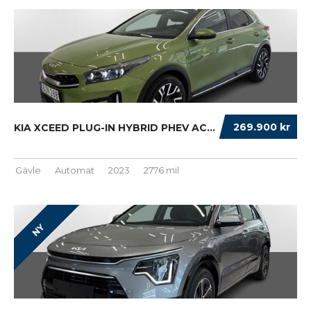
269.900 kr
KIA XCEED PLUG-IN HYBRID PHEV ACTION S+V-HJU...
Gävle
Automat
2023
2776 mil
NY