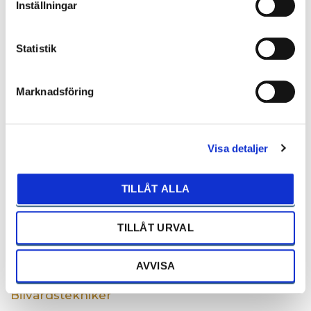
Tel: 0224-683571
Inställningar
henrik.lind@bilkompaniet.se
Statistik
Bilvård
Marknadsföring
Visa detaljer
TILLÅT ALLA
TILLÅT URVAL
AVVISA
KIM HANSSON
Bilvårdstekniker