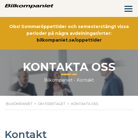
Obs! Sommaröppettider och semesterstängt vissa
perioder på några avdelningar/orter:
bilkompaniet.se/oppettider
KONTAKTA OSS
Bilkompaniet - Kontakt
BILKOMPANIET
>
OM FÖRETAGET
>
KONTAKTA OSS
Kontakt