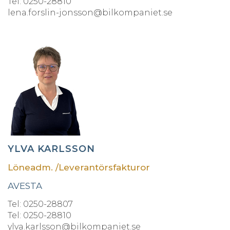
Tel: 0250-28810
lena.forslin-jonsson@bilkompaniet.se
YLVA KARLSSON
Löneadm. /Leverantörsfakturor
AVESTA
Tel: 0250-28807
Tel: 0250-28810
ylva.karlsson@bilkompaniet.se