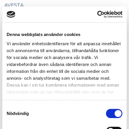
AVESTA
Tel: 0226-472339
stefan.hedin@bilkompaniet.se
Denna webbplats använder cookies
Vi använder enhetsidentifierare för att anpassa innehållet
och annonserna till användarna, tillhandahålla funktioner
för sociala medier och analysera vår trafik. Vi
vidarebefordrar även sådana identifierare och annan
information från din enhet till de sociala medier och
annons- och analysföretag som vi samarbetar med.
Dessa kan i sin tur kombinera informationen med annan
information som du har tillhandahållit eller som de har
HENRIK LIND
samlat in när du har använt deras tjänster.
Samtyckesval
Bildelschef
Nödvändig
AVESTA