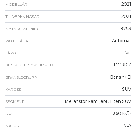
2021
MODELLÅR
2021
TILLVERKNINGSÅR
8793
MÄTARSTÄLLNING
Automat
VÄXELLÅDA
Vit
FÄRG
DCB16Z
REGISTRERINGSNUMMER
Bensin+El
BRÄNSLEGRUPP
SUV
KAROSS
Mellanstor Familjebil, Liten SUV
SEGMENT
360 kr/år
SKATT
N/A
MALUS