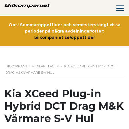
Obs! Sommaröppettider och semesterstängt vissa
perioder på några avdelningar/orter:
bilkompaniet.se/oppettider
BILKOMPANIET
>
BILAR I LAGER
>
KIA XCEED PLUG-IN HYBRID DCT
DRAG M&K VÄRMARE S-V HUL
Kia XCeed Plug-in
Hybrid DCT Drag M&K
Värmare S-V Hul