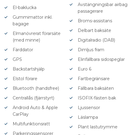
Avstängningsbar airbag
El-baklucka
passagerare
Gummimattor inkl.
Broms-assistans
bagage
Delbart baksäte
Elmanövrerat förarsäte
(med minne)
Digitalradio (DAB)
Färddator
Dimljus fram
GPS
Elinfällbara sidospeglar
Backstartshjälp
Euro 6
Elstol förare
Fartbegränsare
Bluetooth (handsfree)
Fällbara baksäten
Centrallås (fjärrstyrt)
ISOFIX-fästen bak
Android Auto & Apple
Ljussensor
CarPlay
Läslampa
Multifunktionsratt
Plant lastutrymme
Parkeringssensorer