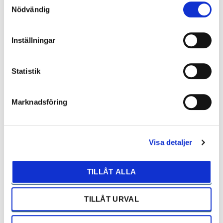
ACC
Nödvändig
Inställningar
234.900 kr
Statistik
Gävle
ORT
Marknadsföring
Automat
VÄXELLÅDA
2021
ÅRSMODELL
Visa detaljer
8793 mil
MÄTARSTÄLLNING
TILLÅT ALLA
TILLÅT URVAL
Begär offert