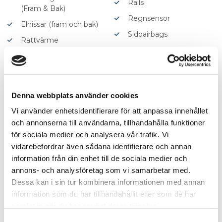
Rails
(Fram & Bak)
Regnsensor
Elhissar (fram och bak)
Sidoairbags
Rattvärme
Sidokrockgardiner
Sätesvärme (Fram &
Sminkspegel
Bak)
Start-/stoppfunktion
Ventilerade säten fram
Denna webbplats använder cookies
Startspärr
Rear Traffic Alert
Vi använder enhetsidentifierare för att anpassa innehållet
Stöldlarm
Parkeringsassistans
och annonserna till användarna, tillhandahålla funktioner
Svensksåld
Körfilsassistans
för sociala medier och analysera vår trafik. Vi
Trötthetsvarnare
Keyless
vidarebefordrar även sådana identifierare och annan
information från din enhet till de sociala medier och
Uppvärmda spolare
LED Strålkastare
annons- och analysföretag som vi samarbetar med.
USB-uttag
Klädsel (helskinn)
Dessa kan i sin tur kombinera informationen med annan
Yttertemperaturmätare
Elinfällbara Sidospeglar
information som du har tillhandahållit eller som de har
samlat in när du har använt deras tjänster.
Vi tar gärna din bil i
ABS-bromsar
inbyte
Samtyckesval