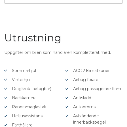
Utrustning
Uppgifter om bilen som handlaren kompletterat med.
Sommarhjul
ACC 2 klimatzoner
Vinterhjul
Airbag förare
Dragkrok (avtagbar)
Airbag passagerare fram
Backkamera
Antisladd
Panoramaglastak
Autobroms
Helljusassistans
Avbländande
innerbackspegel
Farthållare