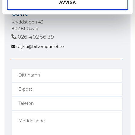
AVVISA
Gävle
Kryddstigen 43
802 61 Gävle
026-402 56 39
saljkia@bilkompaniet.se