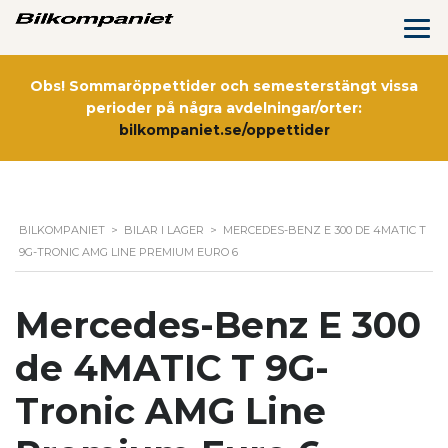
Obs! Sommaröppettider och semesterstängt vissa
perioder på några avdelningar/orter:
bilkompaniet.se/oppettider
BILKOMPANIET
>
BILAR I LAGER
>
MERCEDES-BENZ E 300 DE 4MATIC T
9G-TRONIC AMG LINE PREMIUM EURO 6
Mercedes-Benz E 300
de 4MATIC T 9G-
Tronic AMG Line