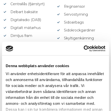
Centrallås (fjärrstyrt)
Regnsensor
Delbart baksäte
Servostyrning
Digitalradio (DAB)
Sidoairbags
Digitalt mätarhus
Sidokrockgardiner
Dimljus fram
Skyltigenkänning
Dragkrok
Sminkspegel
Elhissar (fram och bak)
Sportratt
Elinfällbara sidospeglar
Start-/stoppfunktion
Denna webbplats använder cookies
Elstol förare med minne
Startspärr
Vi använder enhetsidentifierare för att anpassa innehållet
Elstol passagerare
Stöldlarm
och annonserna till användarna, tillhandahålla funktioner
Eluppvärmda
för sociala medier och analysera vår trafik. Vi
Svensksåld
sidospeglar
vidarebefordrar även sådana identifierare och annan
Sätesvärme (bak)
Euro 6
information från din enhet till de sociala medier och
Sätesvärme (fram)
annons- och analysföretag som vi samarbetar med.
Euro NCAP 5
Dessa kan i sin tur kombinera informationen med annan
Tonade rutor