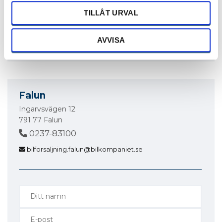
1786 mil
MÄTARSTÄLLNING
TILLÅT URVAL
AVVISA
Begär offert
Falun
Ingarvsvägen 12
791 77 Falun
0237-83100
bilforsaljning.falun@bilkompaniet.se