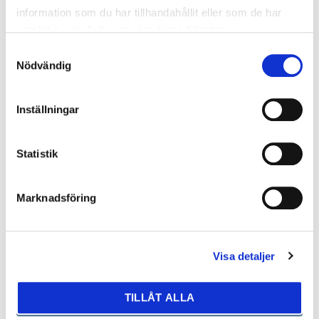
Fartbegränsare
information som du har tillhandahållit eller som de har
Touch-/Pekskärm
Farthållare (adaptiv)
samlat in när du har använt deras tjänster.
Trådlös telefonladdare
Farthållare (köassist)
Samtyckesval
Trötthetsvarnare
Nödvändig
Fotgängardetektion
USB-uttag
Fällbara baksäten
Inställningar
Yttertemperaturmätare
Statistik
Marknadsföring
719.000 kr
Falun, Dalarna
ORT
Visa detaljer
Automat
VÄXELLÅDA
TILLÅT ALLA
2026
ÅRSMODELL