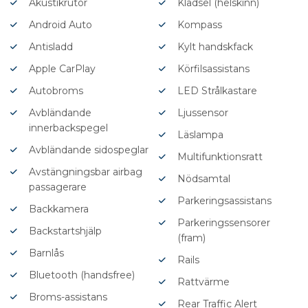
Akustikrutor
Klädsel (helskinn)
Android Auto
Kompass
Antisladd
Kylt handskfack
Apple CarPlay
Körfilsassistans
Autobroms
LED Strålkastare
Avbländande
Ljussensor
innerbackspegel
Läslampa
Avbländande sidospeglar
Multifunktionsratt
Avstängningsbar airbag
Nödsamtal
passagerare
Parkeringsassistans
Backkamera
Parkeringssensorer
Backstartshjälp
(fram)
Barnlås
Rails
Bluetooth (handsfree)
Rattvärme
Broms-assistans
Rear Traffic Alert