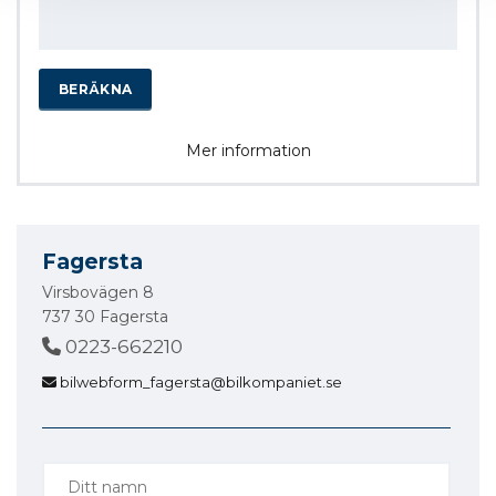
BERÄKNA
Mer information
Fagersta
Virsbovägen 8
737 30 Fagersta
0223-662210
bilwebform_fagersta@bilkompaniet.se