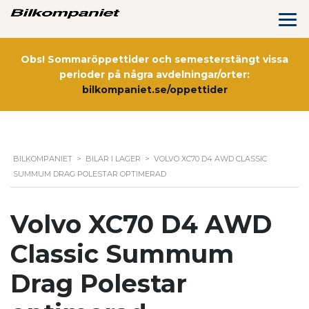
Obs! Sommaröppettider och semesterstängt vissa
perioder på några avdelningar/orter:
bilkompaniet.se/oppettider
BILKOMPANIET
>
BILAR I LAGER
>
VOLVO XC70 D4 AWD CLASSIC
SUMMUM DRAG POLESTAR OPTIMERAD
Volvo XC70 D4 AWD
Classic Summum
Drag Polestar