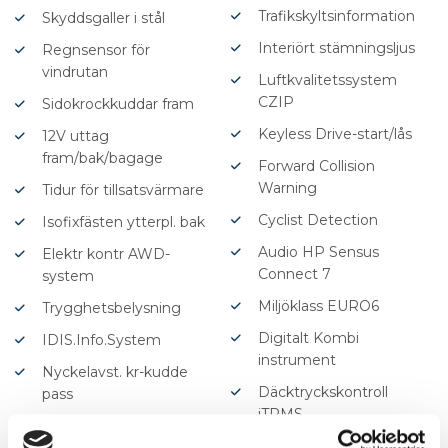
Trafikskyltsinformation
Skyddsgaller i stål
Interiört stämningsljus
Regnsensor för
vindrutan
Luftkvalitetssystem
CZIP
Sidokrockkuddar fram
Keyless Drive-start/lås
12V uttag
fram/bak/bagage
Forward Collision
Warning
Tidur för tillsatsvärmare
Cyclist Detection
Isofixfästen ytterpl. bak
Audio HP Sensus
Elektr kontr AWD-
Connect 7
system
Miljöklass EURO6
Trygghetsbelysning
Digitalt Kombi
IDIS.Info.System
instrument
Nyckelavst. kr-kudde
Däcktryckskontroll
pass
iTPMS
Parkeringshjälp bak
Elinfällbara backspeglar