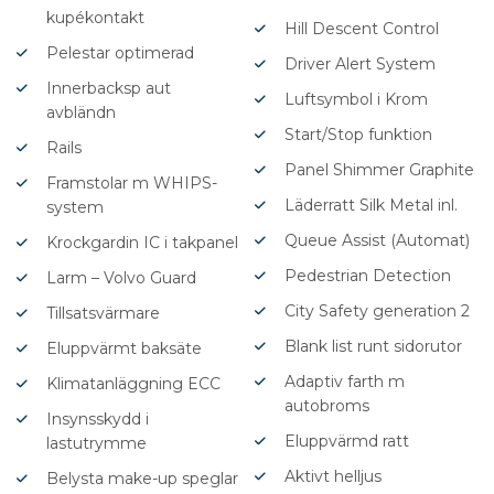
kupékontakt
Hill Descent Control
Pelestar optimerad
Driver Alert System
Innerbacksp aut
Luftsymbol i Krom
avbländn
Start/Stop funktion
Rails
Panel Shimmer Graphite
Framstolar m WHIPS-
Läderratt Silk Metal inl.
system
Queue Assist (Automat)
Krockgardin IC i takpanel
Pedestrian Detection
Larm – Volvo Guard
City Safety generation 2
Tillsatsvärmare
Blank list runt sidorutor
Eluppvärmt baksäte
Adaptiv farth m
Klimatanläggning ECC
autobroms
Insynsskydd i
Eluppvärmd ratt
lastutrymme
Aktivt helljus
Belysta make-up speglar