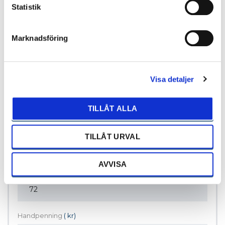
Begär offert
Statistik
Marknadsföring
Fordonspris
( kr)
Visa detaljer
TILLÅT ALLA
Ränta
(%)
TILLÅT URVAL
AVVISA
Period
(månad)
Handpenning
( kr)