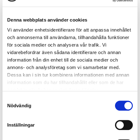
Rattknappar för ljudanl.
Elman förarstol m minne
Krockkudde
Denna webbplats använder cookies
förar+passager
Vi använder enhetsidentifierare för att anpassa innehållet
och annonserna till användarna, tillhandahålla funktioner
för sociala medier och analysera vår trafik. Vi
vidarebefordrar även sådana identifierare och annan
199.000 kr
information från din enhet till de sociala medier och
annons- och analysföretag som vi samarbetar med.
Dessa kan i sin tur kombinera informationen med annan
Fagersta
ORT
information som du har tillhandahållit eller som de har
samlat in när du har använt deras tjänster.
Automat
VÄXELLÅDA
Samtyckesval
Nödvändig
2016
ÅRSMODELL
24367 mil
MÄTARSTÄLLNING
Inställningar