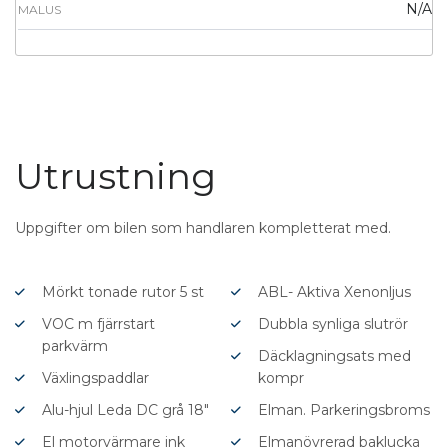
N/A
MALUS
Utrustning
Uppgifter om bilen som handlaren kompletterat med.
Mörkt tonade rutor 5 st
ABL- Aktiva Xenonljus
VOC m fjärrstart
Dubbla synliga slutrör
parkvärm
Däcklagningsats med
Växlingspaddlar
kompr
Alu-hjul Leda DC grå 18″
Elman. Parkeringsbroms
El motorvärmare ink
Elmanövrerad baklucka