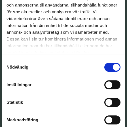
och annonserna till användarna, tillhandahålla funktioner
Verkstad
för sociala medier och analysera vår trafik. Vi
vidarebefordrar även sådana identifierare och annan
Ford
information från din enhet till de sociala medier och
annons- och analysföretag som vi samarbetar med.
Kia
Dessa kan i sin tur kombinera informationen med annan
information som du har tillhandahållit eller som de har
Mercedes-Benz
samlat in när du har använt deras tjänster.
Samtyckesval
Nissan
Nödvändig
Volvo
Inställningar
Peugeot
Statistik
Isuzu
Lynk & Co
Marknadsföring