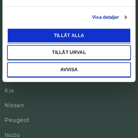
Skadecenter Dalarna
Visa detaljer
Bilförsäljning
TILLÅT ALLA
Alla bilar i lager
TILLÅT URVAL
Volvo
AVVISA
Mercedes-Benz
Kia
Nissan
Peugeot
Isuzu