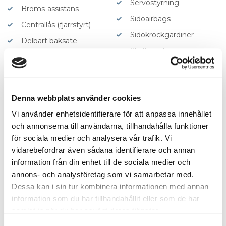
Servostyrning
Broms-assistans
Sidoairbags
Centrallås (fjärrstyrt)
Sidokrockgardiner
Delbart baksäte
Skyltigenkänning
Digitalradio (DAB)
Startspärr
Digitalt mätarhus
Stöldlarm
Dragkrok
Denna webbplats använder cookies
Svensksåld
Elhissar (fram och bak)
Vi använder enhetsidentifierare för att anpassa innehållet
Sätesvärme (bak)
Elinfällbara sidospeglar
och annonserna till användarna, tillhandahålla funktioner
Sätesvärme (fram)
Elstol förare med minne
för sociala medier och analysera vår trafik. Vi
Tonade rutor
vidarebefordrar även sådana identifierare och annan
Elstol passagerare
information från din enhet till de sociala medier och
Touch-/Pekskärm
Eluppvärmda
annons- och analysföretag som vi samarbetar med.
Trådlös telefonladdare
sidospeglar
Dessa kan i sin tur kombinera informationen med annan
Trötthetsvarnare
Euro 6
information som du har tillhandahållit eller som de har
samlat in när du har använt deras tjänster.
USB-uttag
Fartbegränsare