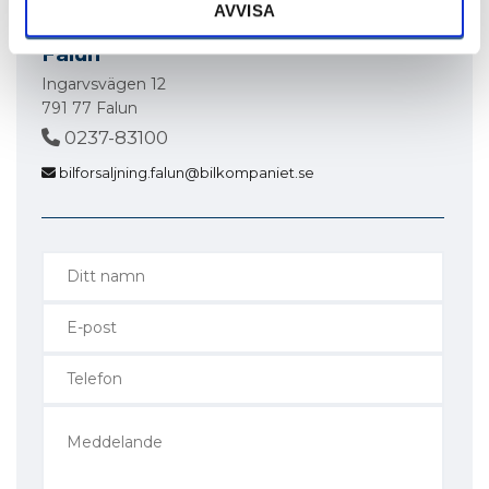
AVVISA
Falun
Ingarvsvägen 12
791 77 Falun
0237-83100
bilforsaljning.falun@bilkompaniet.se