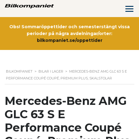
Obs! Sommaröppettider och semesterstängt vissa
perioder på några avdelningar/orter:
bilkompaniet.se/oppettider
BILKOMPANIET
>
BILAR I LAGER
>
MERCEDES-BENZ AMG GLC 63 S E
PERFORMANCE COUPÉ COUPÉ, PREMIUM PLUS, SKALSTOLAR
Mercedes-Benz AMG
GLC 63 S E
Performance Coupé