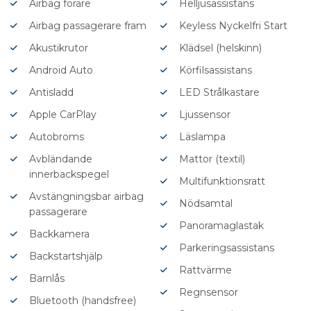
Airbag förare
Helljusassistans
Airbag passagerare fram
Keyless Nyckelfri Start
Akustikrutor
Klädsel (helskinn)
Android Auto
Körfilsassistans
Antisladd
LED Strålkastare
Apple CarPlay
Ljussensor
Autobroms
Läslampa
Avbländande
Mattor (textil)
innerbackspegel
Multifunktionsratt
Avstängningsbar airbag
Nödsamtal
passagerare
Panoramaglastak
Backkamera
Parkeringsassistans
Backstartshjälp
Rattvärme
Barnlås
Regnsensor
Bluetooth (handsfree)