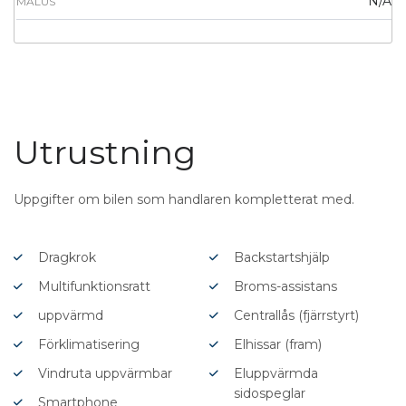
N/A
MALUS
Utrustning
Uppgifter om bilen som handlaren kompletterat med.
Dragkrok
Backstartshjälp
Multifunktionsratt
Broms-assistans
uppvärmd
Centrallås (fjärrstyrt)
Förklimatisering
Elhissar (fram)
Vindruta uppvärmbar
Eluppvärmda
sidospeglar
Smartphone