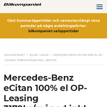
Obs! Sommaröppettider och semesterstängt vissa
perioder på några avdelningar/orter:
bilkompaniet.se/oppettider
BILKOMPANIET
>
BILAR I LAGER
>
MERCEDES-BENZ ECITAN 100% EL OP-
LEASING 3179KR/MÅNAD INKL. SERVICE
Mercedes-Benz
eCitan 100% el OP-
Leasing