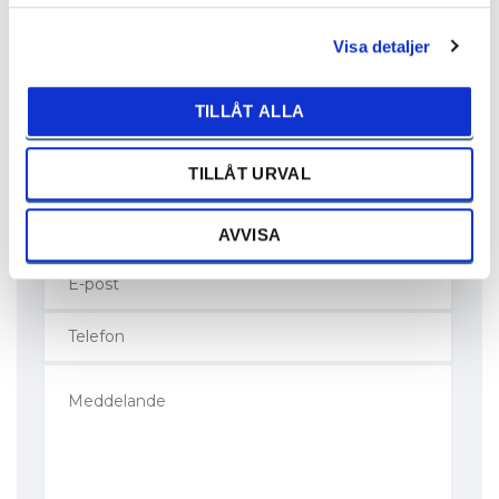
Gävle
Rälsgatan 12
Visa detaljer
802 91 Gävle
026-54 53 60
TILLÅT ALLA
gavle@bilkompaniet.se
TILLÅT URVAL
AVVISA