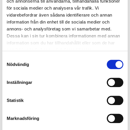
och annonserna till användarna, tillhandahålla funktioner
för sociala medier och analysera vår trafik. Vi
vidarebefordrar även sådana identifierare och annan
information från din enhet till de sociala medier och
498.750 kr
annons- och analysföretag som vi samarbetar med.
Dessa kan i sin tur kombinera informationen med annan
information som du har tillhandahållit eller som de har
Gävle
ORT
samlat in när du har använt deras tjänster.
Automat
VÄXELLÅDA
Samtyckesval
Nödvändig
2025
ÅRSMODELL
0 mil
MÄTARSTÄLLNING
Inställningar
Statistik
Begär offert
Marknadsföring