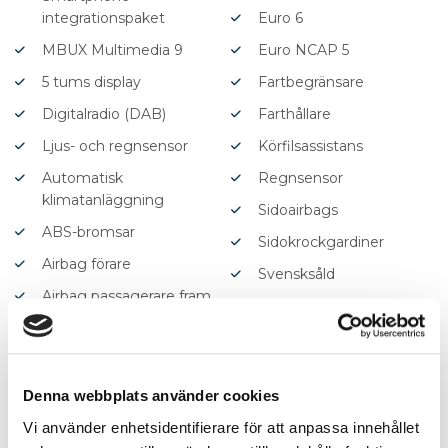
integrationspaket
Euro 6
MBUX Multimedia 9
Euro NCAP 5
5 tums display
Fartbegränsare
Digitalradio (DAB)
Farthållare
Ljus- och regnsensor
Körfilsassistans
Automatisk
Regnsensor
klimatanläggning
Sidoairbags
ABS-bromsar
Sidokrockgardiner
Airbag förare
Svensksåld
Airbag passagerare fram
Trötthetsvarnare
Antisladd
USB-uttag
Autobroms
Yttertemperaturmätare
Avstängningsbar airbag
Denna webbplats använder cookies
passagerare
Vi använder enhetsidentifierare för att anpassa innehållet