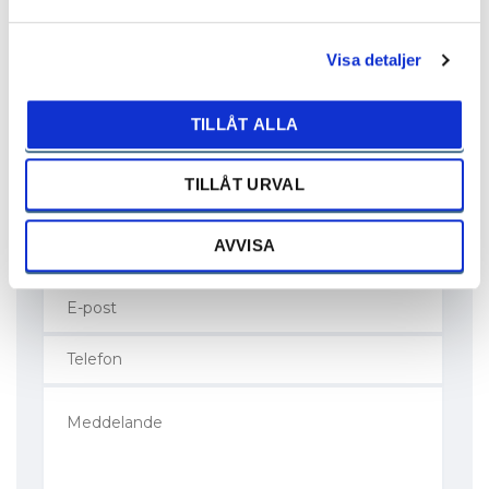
Gävle
Visa detaljer
Rälsgatan 12
802 91 Gävle
026-54 53 60
TILLÅT ALLA
gavle@bilkompaniet.se
TILLÅT URVAL
AVVISA