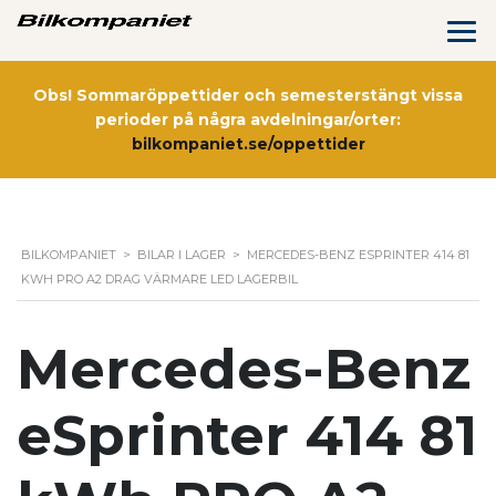
Obs! Sommaröppettider och semesterstängt vissa
perioder på några avdelningar/orter:
bilkompaniet.se/oppettider
BILKOMPANIET
>
BILAR I LAGER
>
MERCEDES-BENZ ESPRINTER 414 81
KWH PRO A2 DRAG VÄRMARE LED LAGERBIL
Mercedes-Benz
eSprinter 414 81