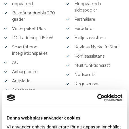
uppvärmd
Eluppvärmda
sidospeglar
Bakdörrar dubbla 270
grader
Farthållare
Vinterpaket Plus
Färddator
DC Laddning 115 kW
Helljusassistans
Smartphone
Keyless Nyckelfri Start
integrationspaket
Körfilsassistans
AC
Multifunktionsratt
Airbag förare
Nödsamtal
Antisladd
Regnsensor
Autobroms
Servostyrning
Backkamera
Trötthetsvarnare
Backstartshjälp
USB-uttag
Broms-assistans
Denna webbplats använder cookies
Yttertemperaturmätare
Centrallås (fjärrstyrt)
Vi använder enhetsidentifierare för att anpassa innehållet