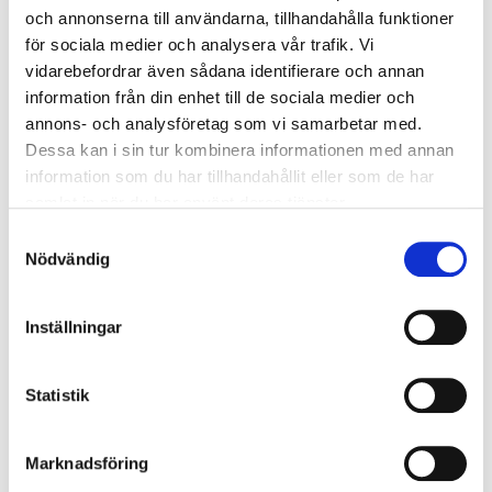
och annonserna till användarna, tillhandahålla funktioner
för sociala medier och analysera vår trafik. Vi
vidarebefordrar även sådana identifierare och annan
information från din enhet till de sociala medier och
annons- och analysföretag som vi samarbetar med.
861.250 kr
Dessa kan i sin tur kombinera informationen med annan
information som du har tillhandahållit eller som de har
samlat in när du har använt deras tjänster.
Gävle
ORT
Samtyckesval
Automat
VÄXELLÅDA
Nödvändig
2025
ÅRSMODELL
Inställningar
0 mil
MÄTARSTÄLLNING
Statistik
Begär offert
Marknadsföring