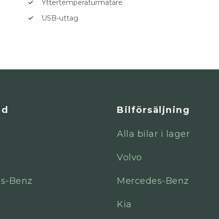
Yttertemperaturmätare
USB-uttag
ad
Bilförsäljning
Alla bilar i lager
Volvo
s-Benz
Mercedes-Benz
Kia