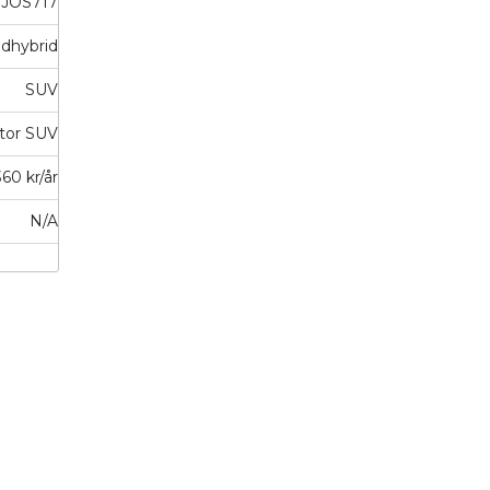
JOS717
dhybrid
SUV
tor SUV
360 kr/år
N/A