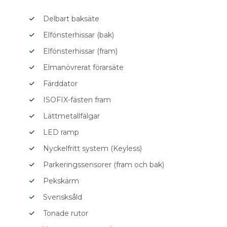
Delbart baksäte
Elfönsterhissar (bak)
Elfönsterhissar (fram)
Elmanövrerat förarsäte
Färddator
ISOFIX-fästen fram
Lättmetallfälgar
LED ramp
Nyckelfritt system (Keyless)
Parkeringssensorer (fram och bak)
Pekskärm
Svensksåld
Tonade rutor