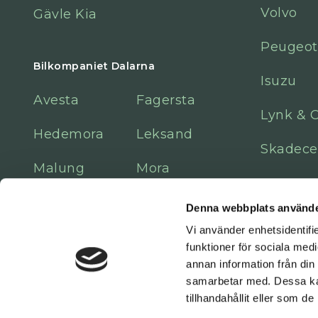
Volvo
Gävle Kia
Peugeot
Bilkompaniet Dalarna
Isuzu
Avesta
Fagersta
Lynk & 
Hedemora
Leksand
Skadece
Malung
Mora
Sala
Denna webbplats använde
Vi använder enhetsidentifie
funktioner för sociala medi
annan information från din
samarbetar med. Dessa kan
tillhandahållit eller som d