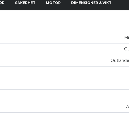
ÖR
SÄKERHET
MOTOR
DIMENSIONER & VIKT
Mi
Ou
Outland
A