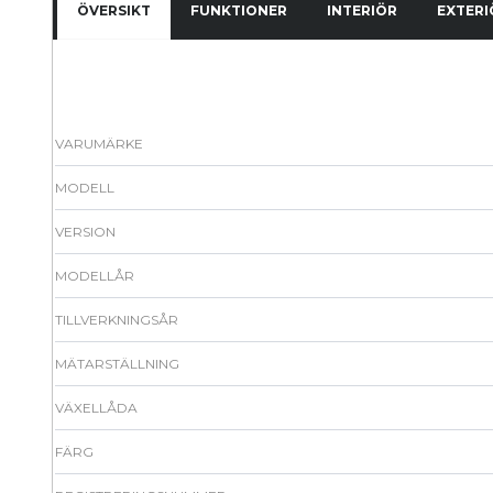
ÖVERSIKT
FUNKTIONER
INTERIÖR
EXTERI
VARUMÄRKE
MODELL
VERSION
MODELLÅR
TILLVERKNINGSÅR
MÄTARSTÄLLNING
VÄXELLÅDA
FÄRG