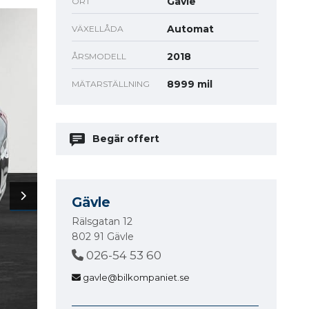
Gävle
ORT
Automat
VÄXELLÅDA
2018
ÅRSMODELL
8999 mil
MÄTARSTÄLLNING
Begär offert
Gävle
Rälsgatan 12
802 91 Gävle
026-54 53 60
gavle@bilkompaniet.se