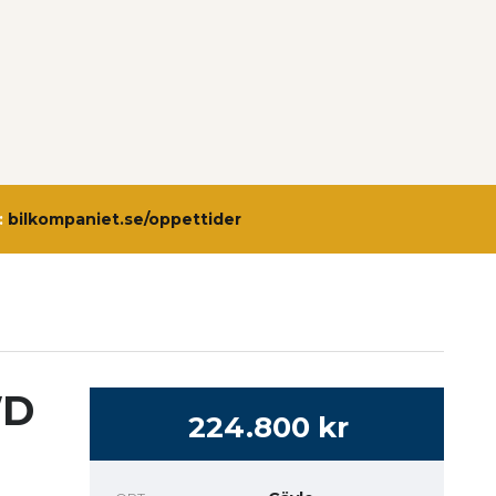
:
bilkompaniet.se/oppettider
WD
224.800 kr