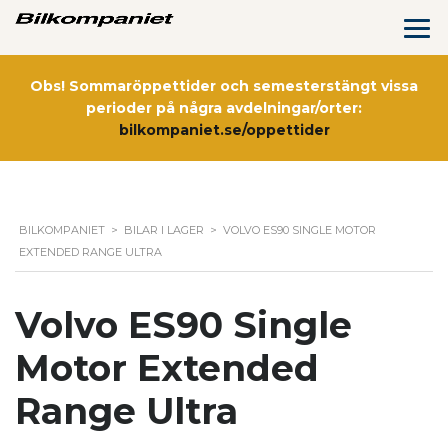
Obs! Sommaröppettider och semesterstängt vissa
perioder på några avdelningar/orter:
bilkompaniet.se/oppettider
BILKOMPANIET
>
BILAR I LAGER
>
VOLVO ES90 SINGLE MOTOR
EXTENDED RANGE ULTRA
Volvo ES90 Single
Motor Extended
Range Ultra