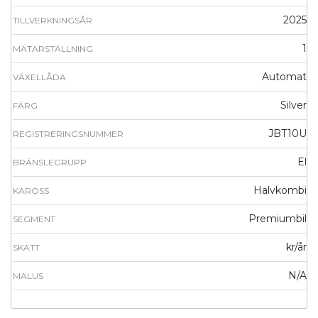
2025
TILLVERKNINGSÅR
1
MÄTARSTÄLLNING
Automat
VÄXELLÅDA
Silver
FÄRG
JBT10U
REGISTRERINGSNUMMER
El
BRÄNSLEGRUPP
Halvkombi
KAROSS
Premiumbil
SEGMENT
kr/år
SKATT
N/A
MALUS