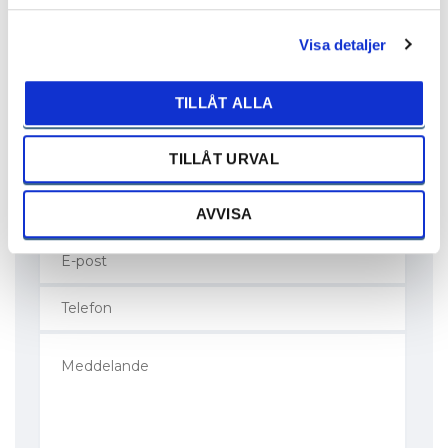
Mora
Engelbrekts väg 3
Visa detaljer
792 32 MORA
0250-28870
TILLÅT ALLA
bilwebform_mora@bilkompaniet.se
TILLÅT URVAL
AVVISA