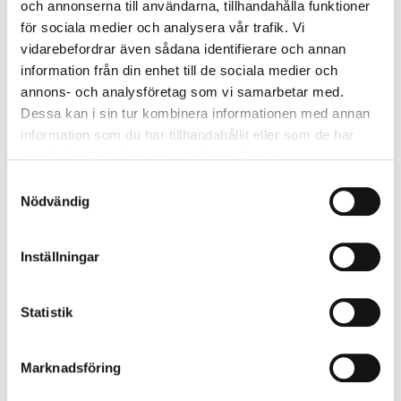
och annonserna till användarna, tillhandahålla funktioner
Ränta
(%)
för sociala medier och analysera vår trafik. Vi
vidarebefordrar även sådana identifierare och annan
information från din enhet till de sociala medier och
annons- och analysföretag som vi samarbetar med.
Period
(månad)
Dessa kan i sin tur kombinera informationen med annan
information som du har tillhandahållit eller som de har
samlat in när du har använt deras tjänster.
Handpenning
( kr)
Samtyckesval
Nödvändig
Inställningar
BERÄKNA
Statistik
Mer information
Marknadsföring