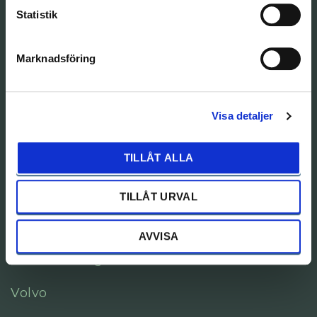
Statistik
Volvo
Marknadsföring
Peugeot
Isuzu
Visa detaljer
Lynk & Co
TILLÅT ALLA
Skadecenter Dalarna
TILLÅT URVAL
Bilförsäljning
AVVISA
Alla bilar i lager
Volvo