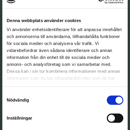
Sala
Denna webbplats använder cookies
Fagersta
Vi använder enhetsidentifierare för att anpassa innehållet
Leksand
och annonserna till användarna, tillhandahålla funktioner
för sociala medier och analysera vår trafik. Vi
Mora
vidarebefordrar även sådana identifierare och annan
information från din enhet till de sociala medier och
annons- och analysföretag som vi samarbetar med.
Dessa kan i sin tur kombinera informationen med annan
Verkstad
information som du har tillhandahållit eller som de har
samlat in när du har använt deras tjänster.
Ford
Samtyckesval
Nödvändig
Kia
Mercedes-Benz
Inställningar
Nissan