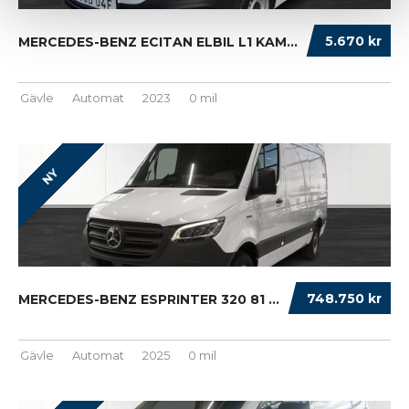
5.670 kr
MERCEDES-BENZ ECITAN ELBIL L1 KAMPANJ LEASIN...
Gävle
Automat
2023
0 mil
NY
748.750 kr
MERCEDES-BENZ ESPRINTER 320 81 KWH ELBIL DRA...
Gävle
Automat
2025
0 mil