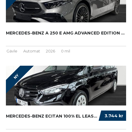
MERCEDES-BENZ A 250 E AMG ADVANCED EDITION N...
Gävle
Automat
2026
0 mil
NY
3.744 kr
MERCEDES-BENZ ECITAN 100% EL LEASA FRÅN 299 ...