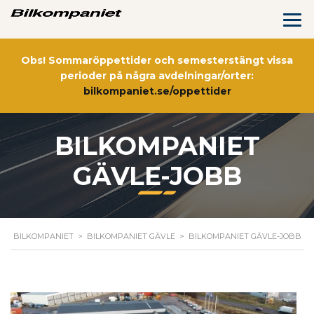
Obs! Sommaröppettider och semesterstängt vissa
perioder på några avdelningar/orter:
bilkompaniet.se/oppettider
BILKOMPANIET
GÄVLE-JOBB
BILKOMPANIET
>
BILKOMPANIET GÄVLE
>
BILKOMPANIET GÄVLE-JOBB