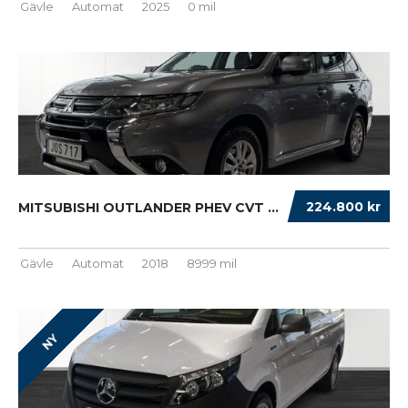
Gävle
Automat
2025
0 mil
224.800 kr
MITSUBISHI OUTLANDER PHEV CVT BUSINESS 4WD 3...
Gävle
Automat
2018
8999 mil
NY