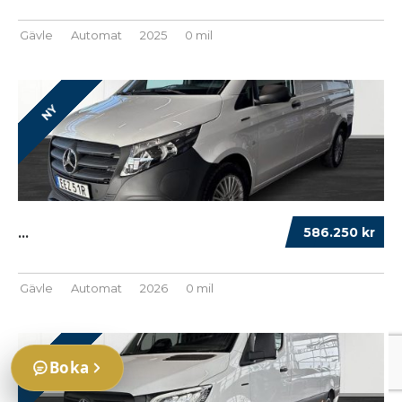
Gävle
Automat
2025
0 mil
NY
586.250 kr
...
Gävle
Automat
2026
0 mil
NY
Boka