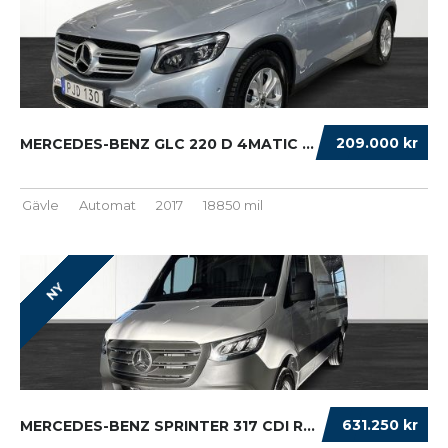
209.000 kr
MERCEDES-BENZ GLC 220 D 4MATIC DRAG BACKKAME...
Gävle
Automat
2017
18850 mil
NY
631.250 kr
MERCEDES-BENZ SPRINTER 317 CDI RWD PANEL VAN...