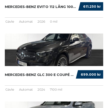
611.250 kr
MERCEDES-BENZ EVITO 112 LÅNG 100% EL &#8211 ...
Gävle
Automat
2026
0 mil
699.000 kr
MERCEDES-BENZ GLC 300 E COUPÉ 4MATIC AMG 36 ...
Gävle
Automat
2024
7100 mil