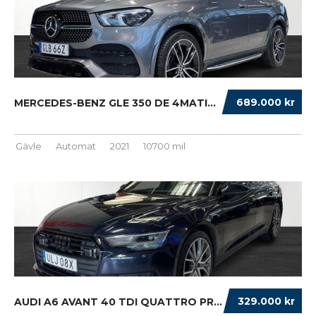
689.000 kr
MERCEDES-BENZ GLE 350 DE 4MATIC COUPÉ AMG L ...
Gävle
Automat
2021
10700 mil
329.000 kr
AUDI A6 AVANT 40 TDI QUATTRO PROLINE VÄRMAR ...