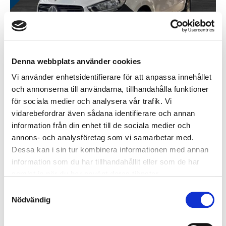
498.750 kr
MERCEDES-BENZ ECITAN 100% EL OP-LEASING 3179...
Denna webbplats använder cookies
Vi använder enhetsidentifierare för att anpassa innehållet
Gävle
Automat
2025
0 mil
och annonserna till användarna, tillhandahålla funktioner
för sociala medier och analysera vår trafik. Vi
vidarebefordrar även sådana identifierare och annan
information från din enhet till de sociala medier och
annons- och analysföretag som vi samarbetar med.
Dessa kan i sin tur kombinera informationen med annan
information som du har tillhandahållit eller som de har
samlat in när du har använt deras tjänster.
Samtyckesval
550.000 kr
MERCEDES-BENZ SPRINTER 317 CDI RWD PANEL VAN...
Nödvändig
Gävle
Automat
2022
20500 mil