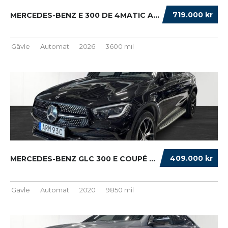
719.000 kr
MERCEDES-BENZ E 300 DE 4MATIC ALL-TERRAIN HY...
Gävle
Automat
2026
3600 mil
409.000 kr
MERCEDES-BENZ GLC 300 E COUPÉ 4MATIC AMG BU ...
Gävle
Automat
2020
9850 mil