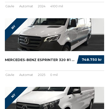
Gävle
Automat
2024
4100 mil
NY
748.750 kr
MERCEDES-BENZ ESPRINTER 320 81 KWH ELBIL DRA...
Gävle
Automat
2025
0 mil
NY