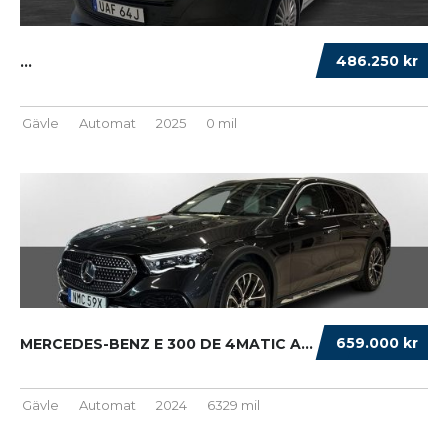
486.250 kr
...
Gävle
Automat
2025
0 mil
659.000 kr
MERCEDES-BENZ E 300 DE 4MATIC ALL-TERRAIN AD...
Gävle
Automat
2024
6329 mil