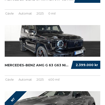
Gävle
Automat
2025
0 mil
2.399.000 kr
MERCEDES-BENZ AMG G 63 G63 NIGHT 360° PANO ...
Gävle
Automat
2025
400 mil
NY