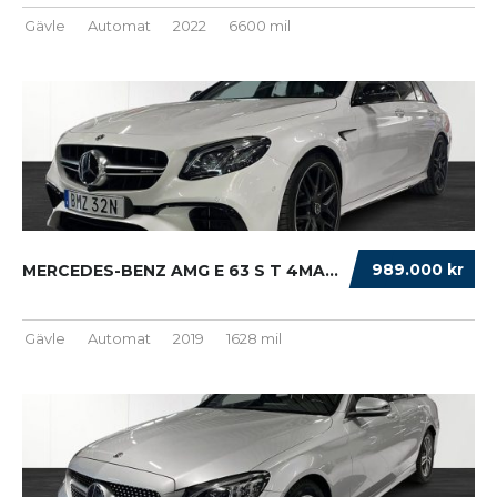
Gävle
Automat
2022
6600 mil
989.000 kr
MERCEDES-BENZ AMG E 63 S T 4MATIC+ BURMESTER...
Gävle
Automat
2019
1628 mil