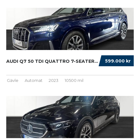
599.000 kr
AUDI Q7 50 TDI QUATTRO 7-SEATER TIPTRONIC S ...
Gävle
Automat
2023
10500 mil