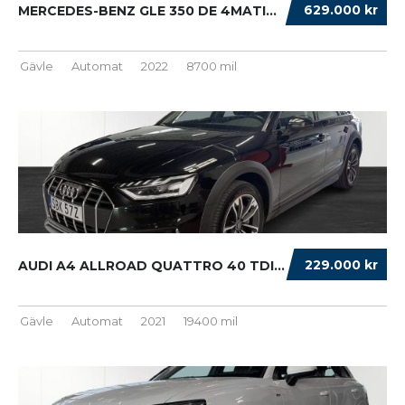
629.000 kr
MERCEDES-BENZ GLE 350 DE 4MATIC 9G-TRONIC AM...
Gävle
Automat
2022
8700 mil
229.000 kr
AUDI A4 ALLROAD QUATTRO 40 TDI PROLINE DRAG ...
Gävle
Automat
2021
19400 mil