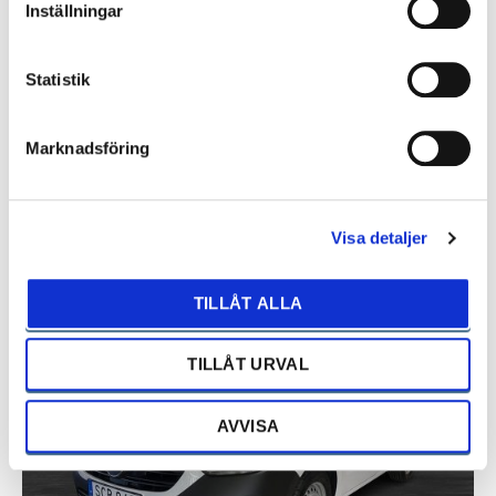
Inställningar
Statistik
NY
Marknadsföring
593.750 kr
MERCEDES-BENZ EVITO 112
Visa detaljer
TILLÅT ALLA
Gävle
Automat
2025
0 mil
TILLÅT URVAL
NY
AVVISA