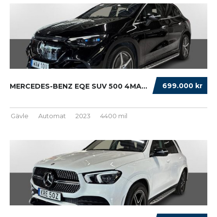
699.000 kr
MERCEDES-BENZ EQE SUV 500 4MATIC 96 KWH AMG ...
Gävle
Automat
2023
4400 mil