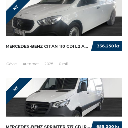
NY
336.250 kr
MERCEDES-BENZ CITAN 110 CDI L2 AUTO/DRAG/BAC...
Gävle
Automat
2025
0 mil
NY
655.000 kr
MERCEDES-BENZ SPRINTER 317 CDI RWD SKÅPBIL ...