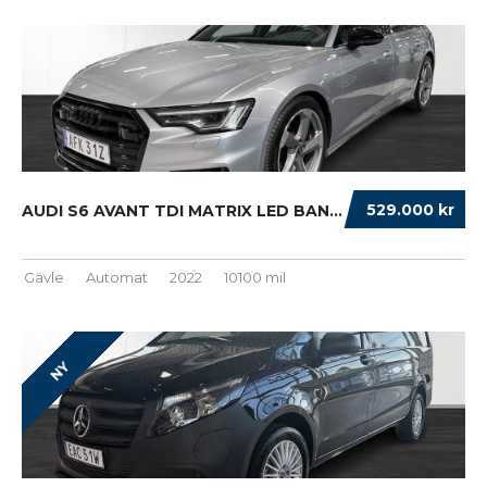
529.000 kr
AUDI S6 AVANT TDI MATRIX LED BANG & OLUF ...
Gävle
Automat
2022
10100 mil
NY