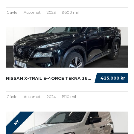
Gävle
Automat
2023
9600 mil
425.000 kr
NISSAN X-TRAIL E-4ORCE TEKNA 360° NAVI HEAD ...
Gävle
Automat
2024
1910 mil
NY