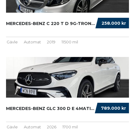
258.000 kr
MERCEDES-BENZ C 220 T D 9G-TRONIC AMG DRAG B...
Gävle
Automat
2019
11500 mil
789.000 kr
MERCEDES-BENZ GLC 300 D E 4MATIC DE AMG PREM...
Gävle
Automat
2026
1700 mil