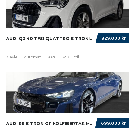
329.000 kr
AUDI Q3 40 TFSI QUATTRO S TRONIC S LINE DRAG...
Gävle
Automat
2020
8965 mil
699.000 kr
AUDI RS E-TRON GT KOLFIBERTAK MATRIXLASER NI...