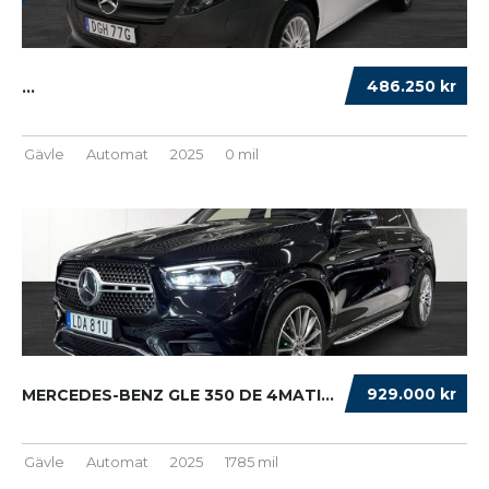
486.250 kr
...
Gävle
Automat
2025
0 mil
929.000 kr
MERCEDES-BENZ GLE 350 DE 4MATIC AMG-LINE PRE...
Gävle
Automat
2025
1785 mil